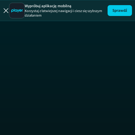
Ukryta praw
Wypróbuj aplikację mobilną
Sprawdź
Korzystaj z łatwiejszej nawigacji i ciesz się szybszym
działaniem