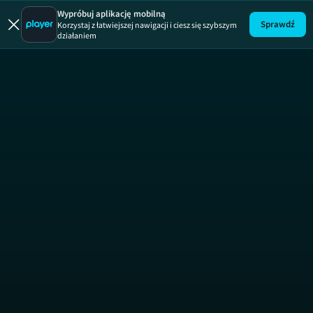
Ukryta praw
Wypróbuj aplikację mobilną
Sprawdź
Korzystaj z łatwiejszej nawigacji i ciesz się szybszym
działaniem