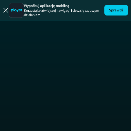
Ukryta praw
Wypróbuj aplikację mobilną
Sprawdź
Korzystaj z łatwiejszej nawigacji i ciesz się szybszym
działaniem