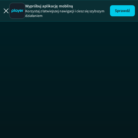
Ukryta praw
Wypróbuj aplikację mobilną
Sprawdź
Korzystaj z łatwiejszej nawigacji i ciesz się szybszym
działaniem