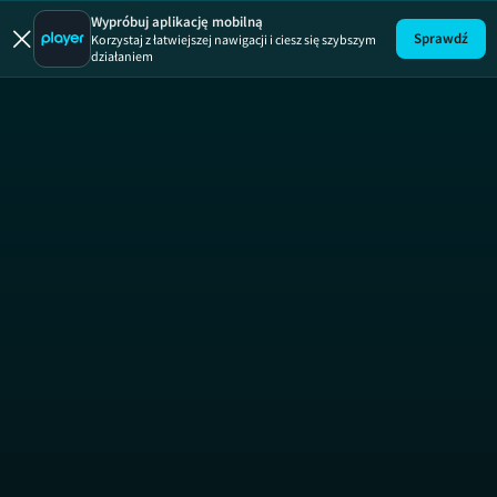
Układ Wa
Wypróbuj aplikację mobilną
Sprawdź
Korzystaj z łatwiejszej nawigacji i ciesz się szybszym
działaniem