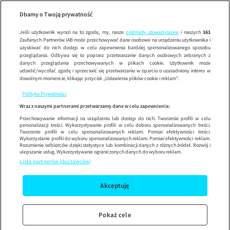
Szpital
ODCINEK 4
SZ
Wypróbuj aplikację mobilną
Dbamy o Twoją prywatność
Sprawdź
Korzystaj z łatwiejszej nawigacji i ciesz się szybszym
działaniem
Jeśli użytkownik wyrazi na to zgodę, my, nasze
podmioty stowarzyszone
i naszych
161
Zaufanych Partnerów IAB może przechowywać dane osobowe na urządzeniu użytkownika i
uzyskiwać do nich dostęp w celu zapewnienia bardziej spersonalizowanego sposobu
przeglądania. Odbywa się to poprzez przetwarzanie danych osobowych zebranych z
danych przeglądania przechowywanych w plikach cookie. Użytkownik może
udzielić/wycofać zgodę i sprzeciwić się przetwarzaniu w oparciu o uzasadniony interes w
dowolnym momencie, klikając przycisk „Ustawienia plików cookie i reklam”.
Polityka Prywatności
Wraz z naszymi partnerami przetwarzamy dane w celu zapewnienia:
Przechowywanie informacji na urządzeniu lub dostęp do nich. Tworzenie profili w celu
personalizacji treści. Wykorzystywanie profili w celu doboru spersonalizowanych treści.
Tworzenie profili w celu spersonalizowanych reklam. Pomiar efektywności treści.
Wykorzystanie profili do wyboru spersonalizowanych reklam. Pomiar efektywności reklam.
Rozumienie odbiorców dzięki statystyce lub kombinacji danych z różnych źródeł. Rozwój i
ulepszanie usług. Wykorzystywanie ograniczonych danych do wyboru reklam.
Lista partnerów (dostawców)
Akceptuję
Pokaż cele