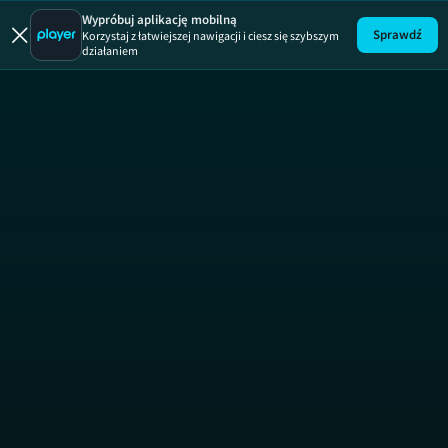
Szkoła
ODCINEK 7
Wypróbuj aplikację mobilną
Sprawdź
Korzystaj z łatwiejszej nawigacji i ciesz się szybszym
działaniem