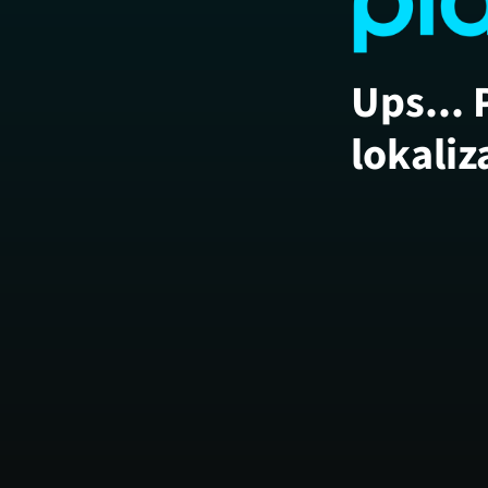
Ups... 
lokaliz