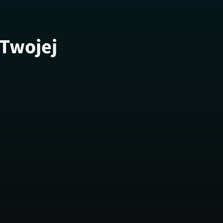
 Twojej