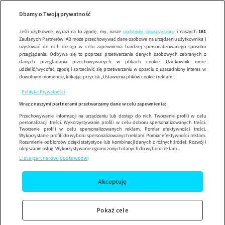
Szkoła
ODCINEK 1
SZ
Wypróbuj aplikację mobilną
Dbamy o Twoją prywatność
Sprawdź
Korzystaj z łatwiejszej nawigacji i ciesz się szybszym
działaniem
Jeśli użytkownik wyrazi na to zgodę, my, nasze
podmioty stowarzyszone
i naszych
161
Zaufanych Partnerów IAB może przechowywać dane osobowe na urządzeniu użytkownika i
uzyskiwać do nich dostęp w celu zapewnienia bardziej spersonalizowanego sposobu
przeglądania. Odbywa się to poprzez przetwarzanie danych osobowych zebranych z
danych przeglądania przechowywanych w plikach cookie. Użytkownik może
udzielić/wycofać zgodę i sprzeciwić się przetwarzaniu w oparciu o uzasadniony interes w
dowolnym momencie, klikając przycisk „Ustawienia plików cookie i reklam”.
Polityka Prywatności
Wraz z naszymi partnerami przetwarzamy dane w celu zapewnienia:
Przechowywanie informacji na urządzeniu lub dostęp do nich. Tworzenie profili w celu
personalizacji treści. Wykorzystywanie profili w celu doboru spersonalizowanych treści.
Tworzenie profili w celu spersonalizowanych reklam. Pomiar efektywności treści.
Wykorzystanie profili do wyboru spersonalizowanych reklam. Pomiar efektywności reklam.
Rozumienie odbiorców dzięki statystyce lub kombinacji danych z różnych źródeł. Rozwój i
ulepszanie usług. Wykorzystywanie ograniczonych danych do wyboru reklam.
Lista partnerów (dostawców)
Akceptuję
Pokaż cele