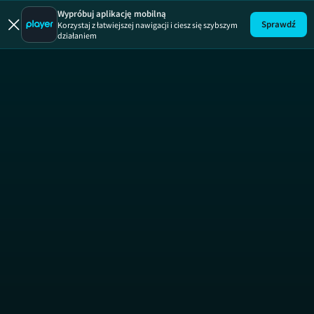
SOS Ekipy 
Wypróbuj aplikację mobilną
Sprawdź
Korzystaj z łatwiejszej nawigacji i ciesz się szybszym
działaniem