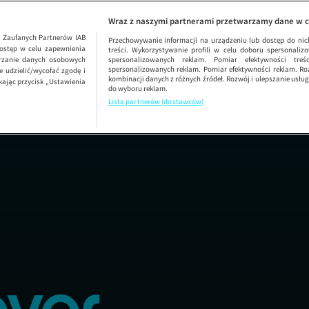
Sędzi
Wraz z naszymi partnerami przetwarzamy dane w c
1
Zaufanych Partnerów IAB
Przechowywanie informacji na urządzeniu lub dostęp do nich.
ostęp w celu zapewnienia
treści. Wykorzystywanie profili w celu doboru spersonalizo
arzanie danych osobowych
spersonalizowanych reklam. Pomiar efektywności treś
spersonalizowanych reklam. Pomiar efektywności reklam. Roz
 udzielić/wycofać zgodę i
kombinacji danych z różnych źródeł. Rozwój i ulepszanie usł
kając przycisk „Ustawienia
do wyboru reklam.
Lista partnerów (dostawców)