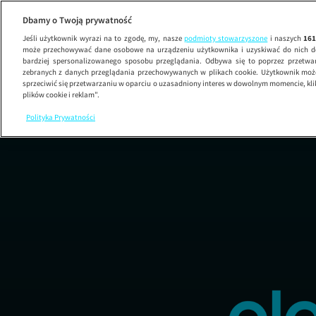
Dbamy o Twoją prywatność
Jeśli użytkownik wyrazi na to zgodę, my, nasze
podmioty stowarzyszone
i naszych
16
może przechowywać dane osobowe na urządzeniu użytkownika i uzyskiwać do nich d
bardziej spersonalizowanego sposobu przeglądania. Odbywa się to poprzez przetw
zebranych z danych przeglądania przechowywanych w plikach cookie. Użytkownik może
sprzeciwić się przetwarzaniu w oparciu o uzasadniony interes w dowolnym momencie, kli
plików cookie i reklam”.
Polityka Prywatności