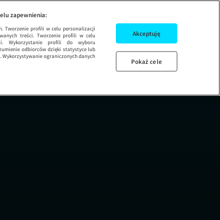
a Anna Maria Wesoło
SEZON 1 ODCI
elu zapewnienia:
 Tworzenie profili w celu personalizacji
Akceptuję
wanych treści. Tworzenie profili w celu
ci. Wykorzystanie profili do wyboru
umienie odbiorców dzięki statystyce lub
ug. Wykorzystywanie ograniczonych danych
Pokaż cele