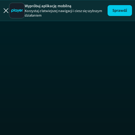
Wypróbuj aplikację mobilną
Sprawdź
Korzystaj z łatwiejszej nawigacji i ciesz się szybszym
działaniem