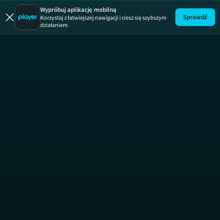
Prawo Agaty
Wypróbuj aplikację mobilną
Sprawdź
Korzystaj z łatwiejszej nawigacji i ciesz się szybszym
działaniem