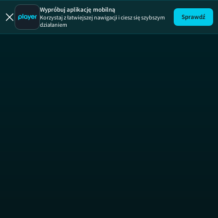
Prawo Agaty
Wypróbuj aplikację mobilną
Sprawdź
Korzystaj z łatwiejszej nawigacji i ciesz się szybszym
działaniem