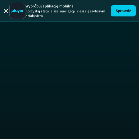
Prawo Agaty
Wypróbuj aplikację mobilną
Sprawdź
Korzystaj z łatwiejszej nawigacji i ciesz się szybszym
działaniem