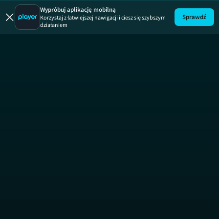
Prawo Agaty
Wypróbuj aplikację mobilną
Sprawdź
Korzystaj z łatwiejszej nawigacji i ciesz się szybszym
działaniem