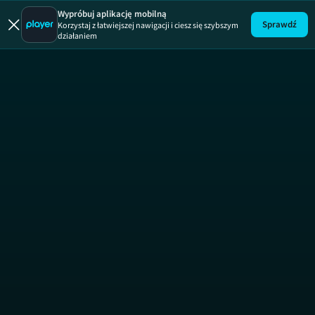
Prawo Agaty
Wypróbuj aplikację mobilną
Sprawdź
Korzystaj z łatwiejszej nawigacji i ciesz się szybszym
działaniem