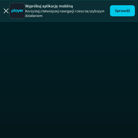
Prawo Agaty
Wypróbuj aplikację mobilną
Sprawdź
Korzystaj z łatwiejszej nawigacji i ciesz się szybszym
działaniem