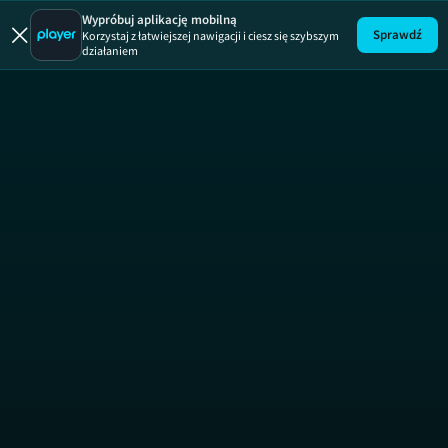
Pod powi
Wypróbuj aplikację mobilną
Sprawdź
Korzystaj z łatwiejszej nawigacji i ciesz się szybszym
działaniem