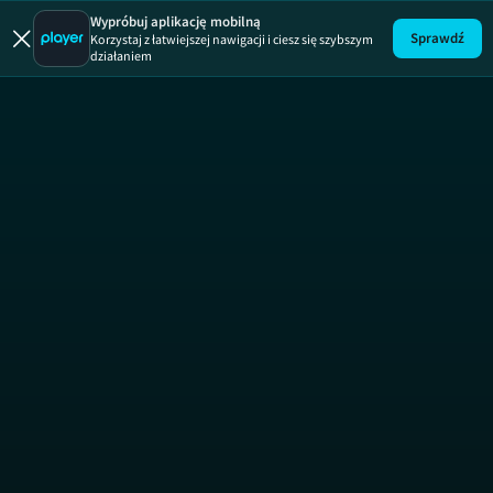
Papiery
Wypróbuj aplikację mobilną
Sprawdź
Korzystaj z łatwiejszej nawigacji i ciesz się szybszym
działaniem