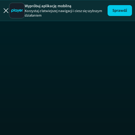
Papiery
Wypróbuj aplikację mobilną
Sprawdź
Korzystaj z łatwiejszej nawigacji i ciesz się szybszym
działaniem