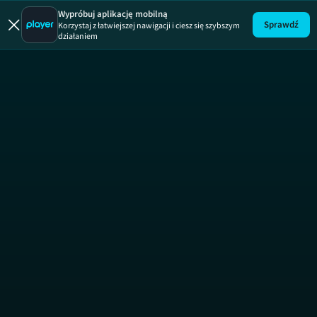
Papiery
Wypróbuj aplikację mobilną
Sprawdź
Korzystaj z łatwiejszej nawigacji i ciesz się szybszym
działaniem