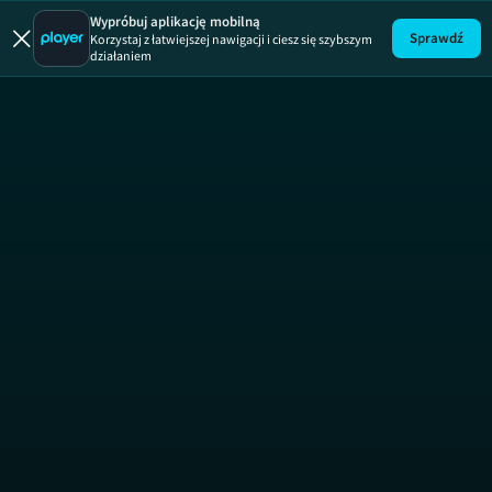
Papiery
Wypróbuj aplikację mobilną
Sprawdź
Korzystaj z łatwiejszej nawigacji i ciesz się szybszym
działaniem