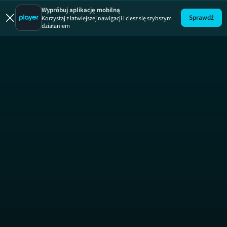
Odwróceni
Wypróbuj aplikację mobilną
Sprawdź
Korzystaj z łatwiejszej nawigacji i ciesz się szybszym
działaniem