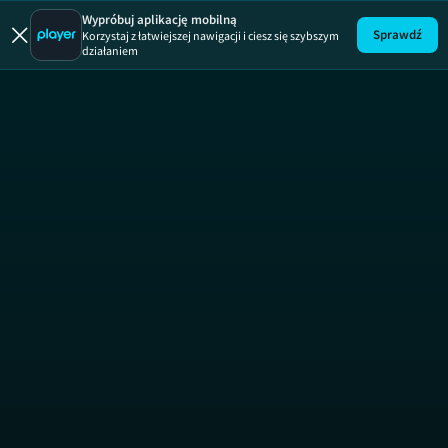
Naznaczony
Wypróbuj aplikację mobilną
Sprawdź
Korzystaj z łatwiejszej nawigacji i ciesz się szybszym
działaniem