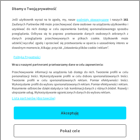
Na Wspólnej
OD
Wypróbuj aplikację mobilną
Dbamy o Twoją prywatność
Sprawdź
Korzystaj z łatwiejszej nawigacji i ciesz się szybszym
działaniem
Jeśli użytkownik wyrazi na to zgodę, my, nasze
podmioty stowarzyszone
i naszych
161
Zaufanych Partnerów IAB może przechowywać dane osobowe na urządzeniu użytkownika i
uzyskiwać do nich dostęp w celu zapewnienia bardziej spersonalizowanego sposobu
przeglądania. Odbywa się to poprzez przetwarzanie danych osobowych zebranych z
danych przeglądania przechowywanych w plikach cookie. Użytkownik może
udzielić/wycofać zgodę i sprzeciwić się przetwarzaniu w oparciu o uzasadniony interes w
dowolnym momencie, klikając przycisk „Ustawienia plików cookie i reklam”.
Polityka Prywatności
Wraz z naszymi partnerami przetwarzamy dane w celu zapewnienia:
Przechowywanie informacji na urządzeniu lub dostęp do nich. Tworzenie profili w celu
personalizacji treści. Wykorzystywanie profili w celu doboru spersonalizowanych treści.
Tworzenie profili w celu spersonalizowanych reklam. Pomiar efektywności treści.
Wykorzystanie profili do wyboru spersonalizowanych reklam. Pomiar efektywności reklam.
Rozumienie odbiorców dzięki statystyce lub kombinacji danych z różnych źródeł. Rozwój i
ulepszanie usług. Wykorzystywanie ograniczonych danych do wyboru reklam.
Lista partnerów (dostawców)
Akceptuję
Pokaż cele