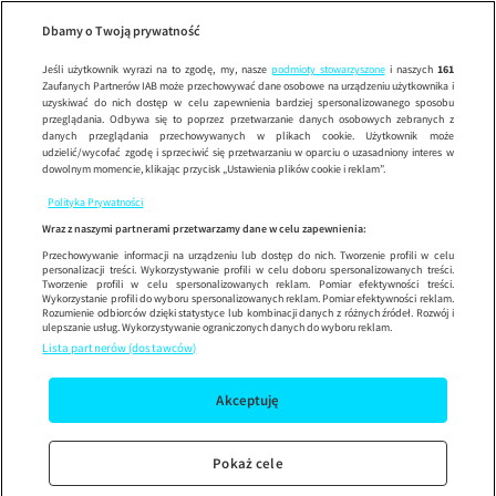
Na Wspólnej
OD
Wypróbuj aplikację mobilną
Dbamy o Twoją prywatność
Sprawdź
Korzystaj z łatwiejszej nawigacji i ciesz się szybszym
działaniem
Jeśli użytkownik wyrazi na to zgodę, my, nasze
podmioty stowarzyszone
i naszych
161
Zaufanych Partnerów IAB może przechowywać dane osobowe na urządzeniu użytkownika i
uzyskiwać do nich dostęp w celu zapewnienia bardziej spersonalizowanego sposobu
przeglądania. Odbywa się to poprzez przetwarzanie danych osobowych zebranych z
danych przeglądania przechowywanych w plikach cookie. Użytkownik może
udzielić/wycofać zgodę i sprzeciwić się przetwarzaniu w oparciu o uzasadniony interes w
dowolnym momencie, klikając przycisk „Ustawienia plików cookie i reklam”.
Polityka Prywatności
Wraz z naszymi partnerami przetwarzamy dane w celu zapewnienia:
Przechowywanie informacji na urządzeniu lub dostęp do nich. Tworzenie profili w celu
personalizacji treści. Wykorzystywanie profili w celu doboru spersonalizowanych treści.
Tworzenie profili w celu spersonalizowanych reklam. Pomiar efektywności treści.
Wykorzystanie profili do wyboru spersonalizowanych reklam. Pomiar efektywności reklam.
Rozumienie odbiorców dzięki statystyce lub kombinacji danych z różnych źródeł. Rozwój i
ulepszanie usług. Wykorzystywanie ograniczonych danych do wyboru reklam.
Lista partnerów (dostawców)
Akceptuję
Pokaż cele