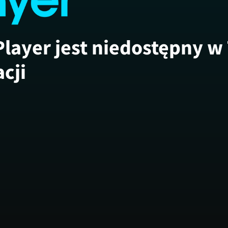
Player jest niedostępny w
acji