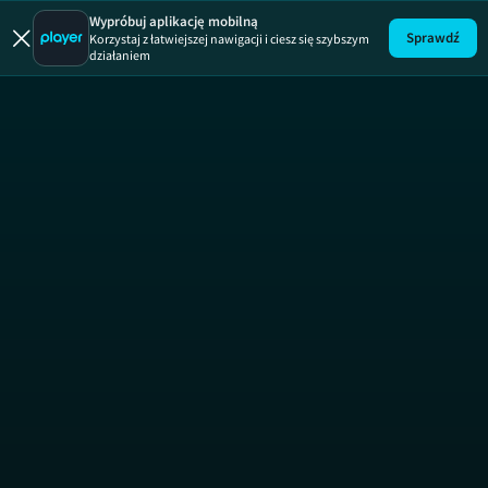
Wypróbuj aplikację mobilną
Sprawdź
Korzystaj z łatwiejszej nawigacji i ciesz się szybszym
działaniem