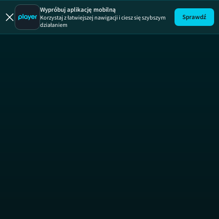
Wypróbuj aplikację mobilną
Sprawdź
Korzystaj z łatwiejszej nawigacji i ciesz się szybszym
działaniem