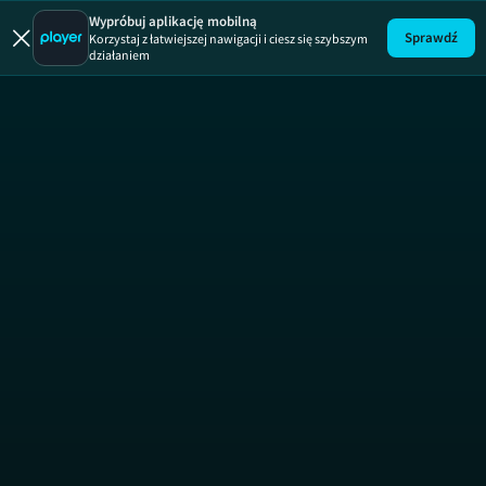
Wypróbuj aplikację mobilną
Sprawdź
Korzystaj z łatwiejszej nawigacji i ciesz się szybszym
działaniem