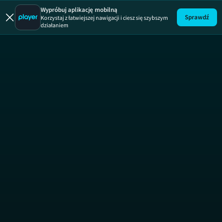
Wypróbuj aplikację mobilną
Sprawdź
Korzystaj z łatwiejszej nawigacji i ciesz się szybszym
działaniem