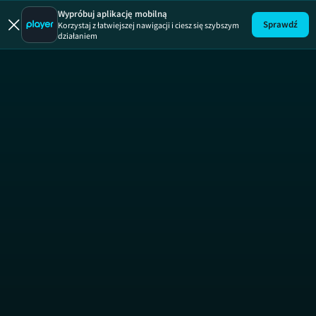
Wypróbuj aplikację mobilną
Sprawdź
Korzystaj z łatwiejszej nawigacji i ciesz się szybszym
działaniem