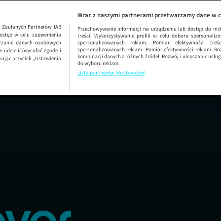
Wraz z naszymi partnerami przetwarzamy dane w c
1
Zaufanych Partnerów IAB
Przechowywanie informacji na urządzeniu lub dostęp do nich.
ostęp w celu zapewnienia
treści. Wykorzystywanie profili w celu doboru spersonalizo
arzanie danych osobowych
spersonalizowanych reklam. Pomiar efektywności treś
spersonalizowanych reklam. Pomiar efektywności reklam. Roz
 udzielić/wycofać zgodę i
kombinacji danych z różnych źródeł. Rozwój i ulepszanie usł
kając przycisk „Ustawienia
do wyboru reklam.
Lista partnerów (dostawców)