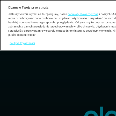
Dbamy o Twoją prywatność
Jeśli użytkownik wyrazi na to zgodę, my, nasze
podmioty stowarzyszone
i naszych
16
może przechowywać dane osobowe na urządzeniu użytkownika i uzyskiwać do nich d
bardziej spersonalizowanego sposobu przeglądania. Odbywa się to poprzez przetw
zebranych z danych przeglądania przechowywanych w plikach cookie. Użytkownik może
sprzeciwić się przetwarzaniu w oparciu o uzasadniony interes w dowolnym momencie, kli
plików cookie i reklam”.
Polityka Prywatności