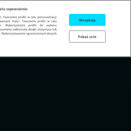
Na Wspólnej: Od pier
ODCINEK 40
NA
elu zapewnienia:
 Tworzenie profili w celu personalizacji
Akceptuję
wanych treści. Tworzenie profili w celu
ci. Wykorzystanie profili do wyboru
umienie odbiorców dzięki statystyce lub
ug. Wykorzystywanie ograniczonych danych
Pokaż cele