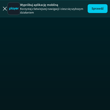
Wypróbuj aplikację mobilną
Sprawdź
Korzystaj z łatwiejszej nawigacji i ciesz się szybszym
działaniem