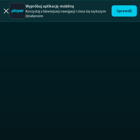
Wypróbuj aplikację mobilną
Sprawdź
Korzystaj z łatwiejszej nawigacji i ciesz się szybszym
działaniem