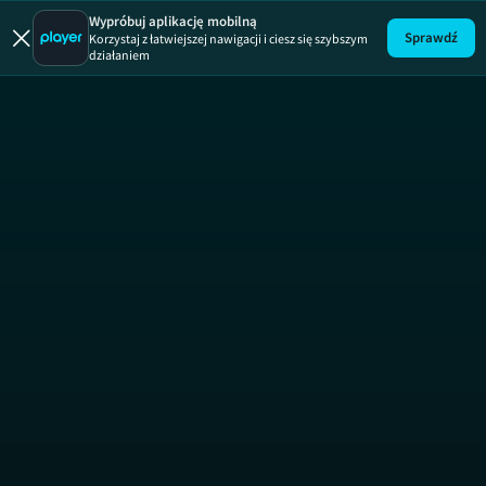
Wypróbuj aplikację mobilną
Sprawdź
Korzystaj z łatwiejszej nawigacji i ciesz się szybszym
działaniem