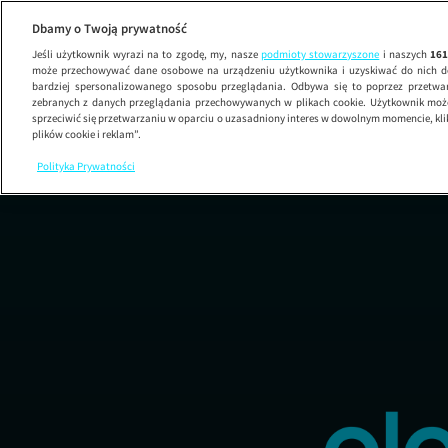
Dbamy o Twoją prywatność
Jeśli użytkownik wyrazi na to zgodę, my, nasze
podmioty stowarzyszone
i naszych
16
może przechowywać dane osobowe na urządzeniu użytkownika i uzyskiwać do nich d
bardziej spersonalizowanego sposobu przeglądania. Odbywa się to poprzez przetw
zebranych z danych przeglądania przechowywanych w plikach cookie. Użytkownik może
sprzeciwić się przetwarzaniu w oparciu o uzasadniony interes w dowolnym momencie, kli
plików cookie i reklam”.
Polityka Prywatności