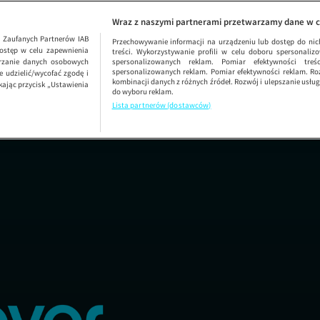
Wraz z naszymi partnerami przetwarzamy dane w c
1
Zaufanych Partnerów IAB
Przechowywanie informacji na urządzeniu lub dostęp do nich.
ostęp w celu zapewnienia
treści. Wykorzystywanie profili w celu doboru spersonalizo
arzanie danych osobowych
spersonalizowanych reklam. Pomiar efektywności treś
spersonalizowanych reklam. Pomiar efektywności reklam. Roz
 udzielić/wycofać zgodę i
kombinacji danych z różnych źródeł. Rozwój i ulepszanie usł
kając przycisk „Ustawienia
do wyboru reklam.
Lista partnerów (dostawców)