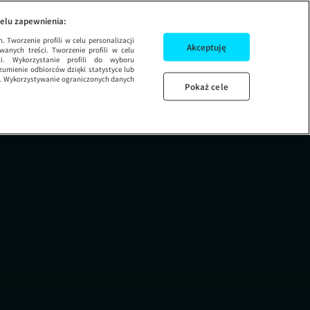
elu zapewnienia:
 Tworzenie profili w celu personalizacji
Akceptuję
wanych treści. Tworzenie profili w celu
Na Wspólnej: Od pier
ci. Wykorzystanie profili do wyboru
ODCINEK 271
umienie odbiorców dzięki statystyce lub
ug. Wykorzystywanie ograniczonych danych
Pokaż cele