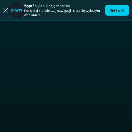
Wypróbuj aplikację mobilną
Sprawdź
Korzystaj z łatwiejszej nawigacji i ciesz się szybszym
działaniem