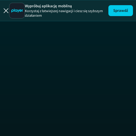
Wypróbuj aplikację mobilną
Sprawdź
Korzystaj z łatwiejszej nawigacji i ciesz się szybszym
działaniem