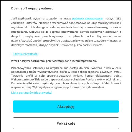
Na W
Wypróbuj aplikację mobilną
Dbamy o Twoją prywatność
Sprawdź
Korzystaj z łatwiejszej nawigacji i ciesz się szybszym
działaniem
Jeśli użytkownik wyrazi na to zgodę, my, nasze
podmioty stowarzyszone
i naszych
161
Zaufanych Partnerów IAB może przechowywać dane osobowe na urządzeniu użytkownika i
uzyskiwać do nich dostęp w celu zapewnienia bardziej spersonalizowanego sposobu
przeglądania. Odbywa się to poprzez przetwarzanie danych osobowych zebranych z
danych przeglądania przechowywanych w plikach cookie. Użytkownik może
udzielić/wycofać zgodę i sprzeciwić się przetwarzaniu w oparciu o uzasadniony interes w
dowolnym momencie, klikając przycisk „Ustawienia plików cookie i reklam”.
Polityka Prywatności
Wraz z naszymi partnerami przetwarzamy dane w celu zapewnienia:
Przechowywanie informacji na urządzeniu lub dostęp do nich. Tworzenie profili w celu
personalizacji treści. Wykorzystywanie profili w celu doboru spersonalizowanych treści.
Tworzenie profili w celu spersonalizowanych reklam. Pomiar efektywności treści.
Wykorzystanie profili do wyboru spersonalizowanych reklam. Pomiar efektywności reklam.
Rozumienie odbiorców dzięki statystyce lub kombinacji danych z różnych źródeł. Rozwój i
ulepszanie usług. Wykorzystywanie ograniczonych danych do wyboru reklam.
Lista partnerów (dostawców)
Akceptuję
Pokaż cele