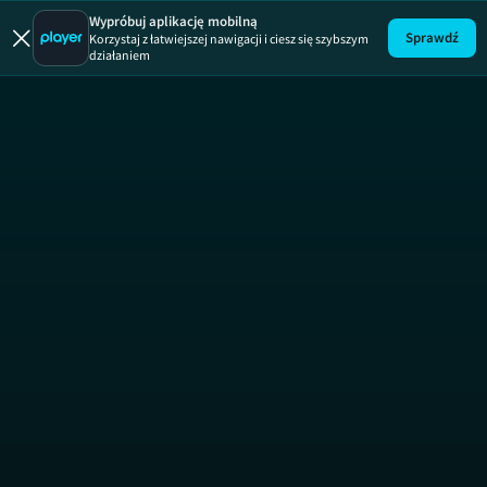
Kryminalne 
Wypróbuj aplikację mobilną
Sprawdź
Korzystaj z łatwiejszej nawigacji i ciesz się szybszym
działaniem