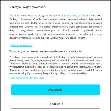
Wypróbuj aplikację mobilną
Dbamy o Twoją prywatność
Sprawdź
Korzystaj z łatwiejszej nawigacji i ciesz się szybszym
działaniem
Jeśli użytkownik wyrazi na to zgodę, my, nasze
podmioty stowarzyszone
i naszych
161
Zaufanych Partnerów IAB może przechowywać dane osobowe na urządzeniu użytkownika i
Herkules
SE
uzyskiwać do nich dostęp w celu zapewnienia bardziej spersonalizowanego sposobu
przeglądania. Odbywa się to poprzez przetwarzanie danych osobowych zebranych z
danych przeglądania przechowywanych w plikach cookie. Użytkownik może
udzielić/wycofać zgodę i sprzeciwić się przetwarzaniu w oparciu o uzasadniony interes w
dowolnym momencie, klikając przycisk „Ustawienia plików cookie i reklam”.
Polityka Prywatności
Wraz z naszymi partnerami przetwarzamy dane w celu zapewnienia:
Przechowywanie informacji na urządzeniu lub dostęp do nich. Tworzenie profili w celu
personalizacji treści. Wykorzystywanie profili w celu doboru spersonalizowanych treści.
Tworzenie profili w celu spersonalizowanych reklam. Pomiar efektywności treści.
Wykorzystanie profili do wyboru spersonalizowanych reklam. Pomiar efektywności reklam.
Rozumienie odbiorców dzięki statystyce lub kombinacji danych z różnych źródeł. Rozwój i
ulepszanie usług. Wykorzystywanie ograniczonych danych do wyboru reklam.
Lista partnerów (dostawców)
Akceptuję
Pokaż cele