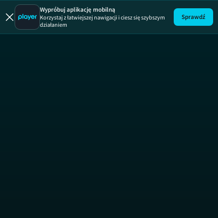
Gra o tron
Wypróbuj aplikację mobilną
Sprawdź
Korzystaj z łatwiejszej nawigacji i ciesz się szybszym
działaniem