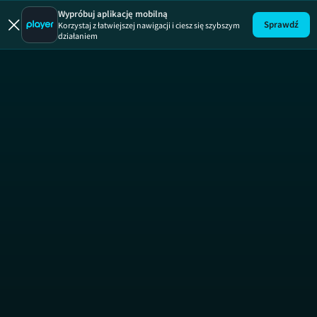
Druga szansa
Wypróbuj aplikację mobilną
Sprawdź
Korzystaj z łatwiejszej nawigacji i ciesz się szybszym
działaniem