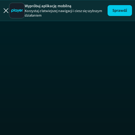
Druga szansa
Wypróbuj aplikację mobilną
Sprawdź
Korzystaj z łatwiejszej nawigacji i ciesz się szybszym
działaniem