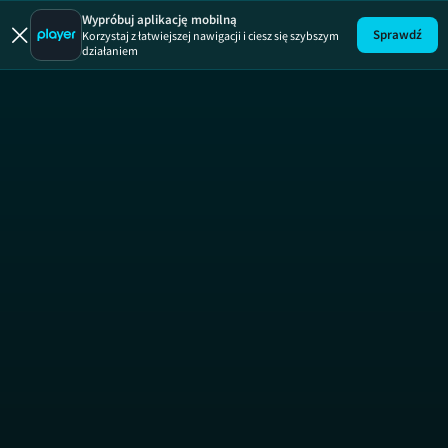
Druga szansa
Wypróbuj aplikację mobilną
Sprawdź
Korzystaj z łatwiejszej nawigacji i ciesz się szybszym
działaniem