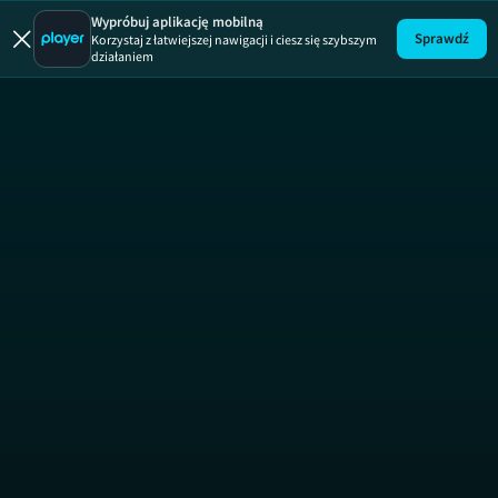
Druga szansa
Wypróbuj aplikację mobilną
Sprawdź
Korzystaj z łatwiejszej nawigacji i ciesz się szybszym
działaniem