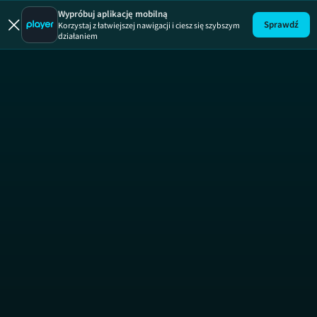
Wypróbuj aplikację mobilną
Sprawdź
Korzystaj z łatwiejszej nawigacji i ciesz się szybszym
działaniem
Druga szansa