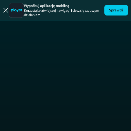
Wypróbuj aplikację mobilną
Sprawdź
Korzystaj z łatwiejszej nawigacji i ciesz się szybszym
działaniem
Druga szansa